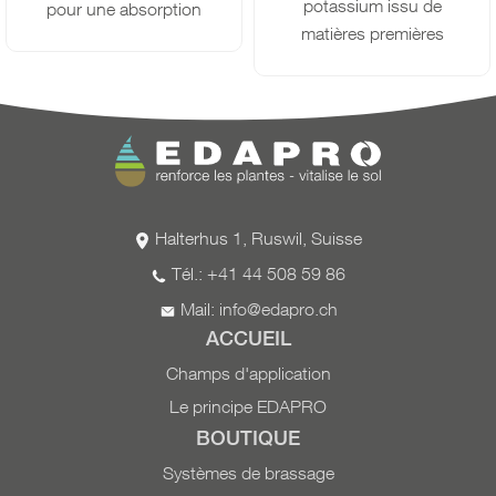
potassium issu de
pour une absorption
matières premières
rapide par les feuilles.
purement végétales. La
Pour améliorer la capacité
fermentation et
d’assimilation et
l'hydrolyse enzymatique
augmenter le rendement :
produisent un engrais
4-8 l/ha ou
à 2 % (2 l /
complet de haute qualité,
100 l d’eau) en
riche en potassium, qui
pulvérisation foliaire.
fournit en plus des oligo-
L’application de Bio NPK
Halterhus 1, Ruswil, Suisse
éléments hydrosolubles.
2-1-10 peut être
Tél.: +41 44 508 59 86
Adapté à la phase de
combinée avec
d’autres
Mail:
info@edapro.ch
fructification de la culture.
engrais foliaires
et du thé
L'application de Bio NPK
de compost (sauf soufre
ACCUEIL
2-1-10 peut être
et sulfate de magnésium).
Champs d'application
combinée avec
d'autres
Listé comme intrant par
Le principe EDAPRO
engrais foliaires
et du thé
l’Institut de recherche de
BOUTIQUE
de compost Répertorié
l’agriculture biologique
Systèmes de brassage
comme intrant par
(FiBL).