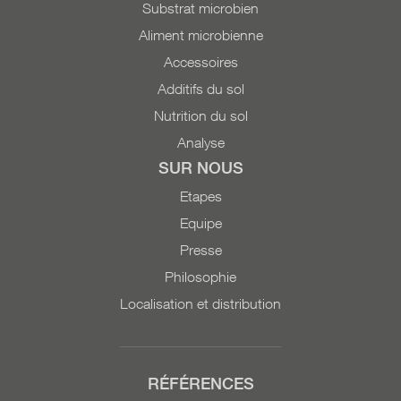
l'Institut de recherche de
Substrat microbien
l'agriculture biologique
Aliment microbienne
(FiBL). Contenu : 10 litres
Accessoires
Sur demande : 200 litres,
Additifs du sol
1000 litres
Nutrition du sol
Analyse
SUR NOUS
Etapes
Equipe
Presse
Philosophie
Localisation et distribution
RÉFÉRENCES