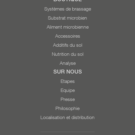
de compost Répertorié
l’agriculture biologique
Systèmes de brassage
comme intrant par
(FiBL).
l'Institut de recherche de
Substrat microbien
l'agriculture biologique
Aliment microbienne
(FiBL). Contenu : 10 litres
Accessoires
Sur demande : 200 litres,
Additifs du sol
1000 litres
Nutrition du sol
Analyse
SUR NOUS
Etapes
Equipe
Presse
Philosophie
Localisation et distribution