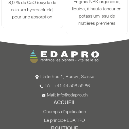
Engrais NPK organique,
8,0 % de CaO (oxyde de
liquide, à haute teneur en
calcium hydrosoluble)
potassium issu de
pour une absorption
matières premières
rapide par les feuilles.
purement végétales. La
Pour améliorer la capacité
fermentation et
d’assimilation et
l'hydrolyse enzymatique
augmenter le rendement :
produisent un engrais
4-8 l/ha ou
à 2 % (2 l /
complet de haute qualité,
100 l d’eau) en
riche en potassium, qui
pulvérisation foliaire.
fournit en plus des oligo-
L’application de Bio NPK
Halterhus 1, Ruswil, Suisse
éléments hydrosolubles.
2-1-10 peut être
Tél.: +41 44 508 59 86
Adapté à la phase de
combinée avec
d’autres
Mail:
info@edapro.ch
fructification de la culture.
engrais foliaires
et du thé
L'application de Bio NPK
de compost (sauf soufre
ACCUEIL
2-1-10 peut être
et sulfate de magnésium).
Champs d'application
combinée avec
d'autres
Listé comme intrant par
Le principe EDAPRO
engrais foliaires
et du thé
l’Institut de recherche de
BOUTIQUE