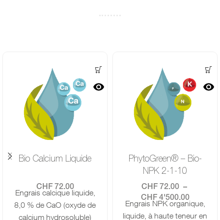
Bio Calcium Liquide
PhytoGreen® – Bio-
NPK 2-1-10
CHF
72.00
CHF
72.00
–
Engrais calcique liquide,
CHF
4'500.00
Engrais NPK organique,
8,0 % de CaO (oxyde de
liquide, à haute teneur en
calcium hydrosoluble)