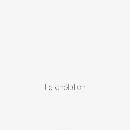
l'Institut de recherche de
l'agriculture biologique
(FiBL). Contenu : 10 litres
Sur demande : 200 litres,
1000 litres
La chélation