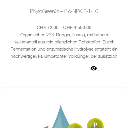
PhytoGreen® – Bio-NPK 2-1-10
CHF
72.00
–
CHF
4'500.00
Organischer NPK-Dünger, flüssig, mit hohem
Kaliumanteil aus rein pflanzlichen Rohstoffen. Durch
Fermentation und enzymatische Hydrolyse entsteht ein
hochwertiger, kaliumbetonter Volldünger, der zusätzlich
wasserlösliche Spurenelemente liefert. Geeignet für die
AUSFÜHRUNG WÄHLEN
Fruchtbildungsphase der Kultur.
Die Anwendung von Bio
NPK 2-1-10 kann mit
weiteren Blattdüngern
und
Komposttee kombiniert werden Als Betriebsmittel beim
Forschungsinstitut für biologischen Landbau (FiBL)
gelistet. Inhalt: 10 Liter Auf Anfrage: 200 Liter , 1000 Liter