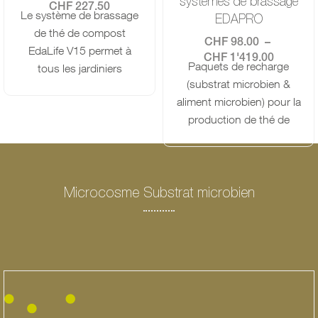
systèmes de brassage
CHF
227.50
Le système de brassage
EDAPRO
de thé de compost
CHF
98.00
–
EdaLife V15 permet à
CHF
1'419.00
Paquets de recharge
tous les jardiniers
(substrat microbien &
amateurs de produire
aliment microbien) pour la
eux-mêmes du thé de
production de thé de
compost. Le thé de
compost. Convient au
compost revitalise tes
modèle de brasseur.
plantes avec une
Choisis ton modèle et le
communauté bénéfique
nombre de recharges
Microcosme Substrat microbien
de microorganismes. Le
souhaitées.
nettoyage est un jeu
d'enfant grâce à la
conception simple.